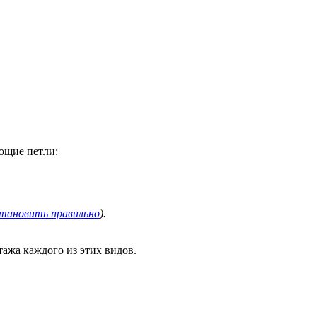
ующие петли
:
становить правильно
).
ажа каждого из этих видов.