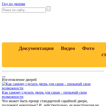
Гид по дверям
Документация
Видео
Фото
с
....
Изготовление дверей
Как самому сделать дверь для сарая – прокачай свои
возможности
Что может быть проще стандартной сарайной двери,
подумают некоторые? И, действительно, ее конструкция не